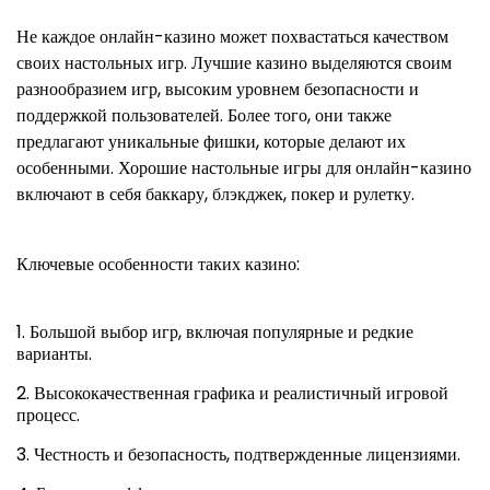
Не каждое онлайн-казино может похвастаться качеством
своих настольных игр. Лучшие казино выделяются своим
разнообразием игр, высоким уровнем безопасности и
поддержкой пользователей. Более того, они также
предлагают уникальные фишки, которые делают их
особенными. Хорошие настольные игры для онлайн-казино
включают в себя баккару, блэкджек, покер и рулетку.
Ключевые особенности таких казино:
Большой выбор игр, включая популярные и редкие
варианты.
Высококачественная графика и реалистичный игровой
процесс.
Честность и безопасность, подтвержденные лицензиями.