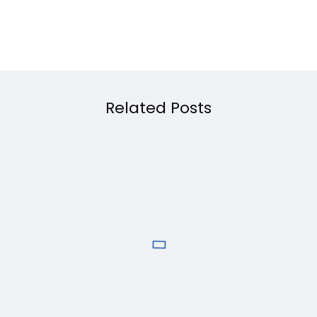
Related Posts