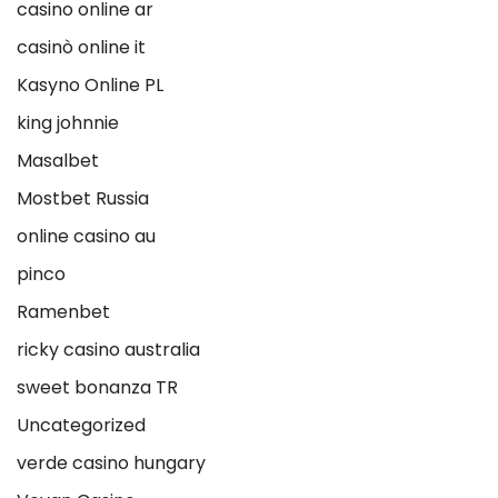
casino online ar
casinò online it
Kasyno Online PL
king johnnie
Masalbet
Mostbet Russia
online casino au
pinco
Ramenbet
ricky casino australia
sweet bonanza TR
Uncategorized
verde casino hungary