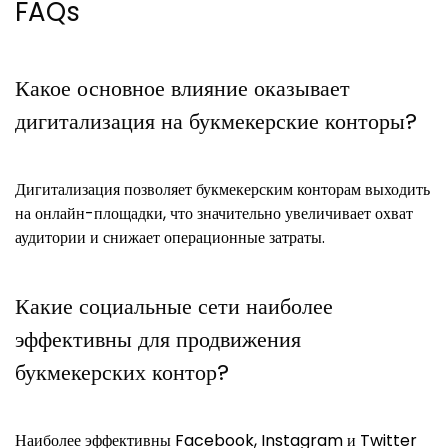
FAQs
Какое основное влияние оказывает
дигитализация на букмекерские конторы?
Дигитализация позволяет букмекерским конторам выходить
на онлайн-площадки, что значительно увеличивает охват
аудитории и снижает операционные затраты.
Какие социальные сети наиболее
эффективны для продвижения
букмекерских контор?
Наиболее эффективны Facebook, Instagram и Twitter