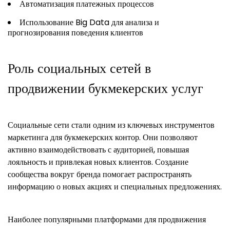
Автоматизация платежных процессов
Использование Big Data для анализа и
прогнозирования поведения клиентов
Роль социальных сетей в
продвижении букмекерских услуг
Социальные сети стали одним из ключевых инструментов
маркетинга для букмекерских контор. Они позволяют
активно взаимодействовать с аудиторией, повышая
лояльность и привлекая новых клиентов. Создание
сообщества вокруг бренда помогает распространять
информацию о новых акциях и специальных предложениях.
Наиболее популярными платформами для продвижения