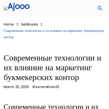
Home
1winRussia
Современные технологии и их влияние на маркетинг букмекерских
контор
Современные технологии и
их влияние на маркетинг
букмекерских контор
March 25, 2025
khurramkhan33
Современные технологии и их