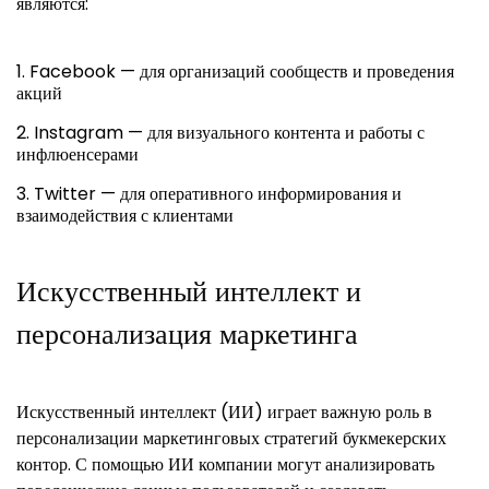
являются:
Facebook — для организаций сообществ и проведения
акций
Instagram — для визуального контента и работы с
инфлюенсерами
Twitter — для оперативного информирования и
взаимодействия с клиентами
Искусственный интеллект и
персонализация маркетинга
Искусственный интеллект (ИИ) играет важную роль в
персонализации маркетинговых стратегий букмекерских
контор. С помощью ИИ компании могут анализировать