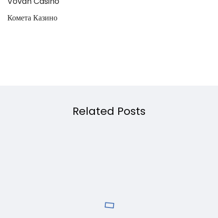
Vovan Casino
Комета Казино
Related Posts