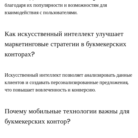
благодаря их популярности и возможностям для
взаимодействия с пользователями.
Как искусственный интеллект улучшает
маркетинговые стратегии в букмекерских
конторах?
Искусственный интеллект позволяет анализировать данные
клиентов и создавать персонализированные предложения,
что повышает вовлеченность и конверсию.
Почему мобильные технологии важны для
букмекерских контор?