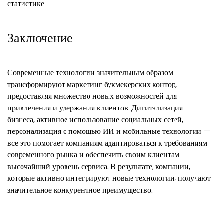
статистике
Заключение
Современные технологии значительным образом
трансформируют маркетинг букмекерских контор,
предоставляя множество новых возможностей для
привлечения и удержания клиентов. Дигитализация
бизнеса, активное использование социальных сетей,
персонализация с помощью ИИ и мобильные технологии —
все это помогает компаниям адаптироваться к требованиям
современного рынка и обеспечить своим клиентам
высочайший уровень сервиса. В результате, компании,
которые активно интегрируют новые технологии, получают
значительное конкурентное преимущество.