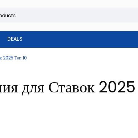
DEALS
к 2025 Топ 10
ия для Ставок 2025