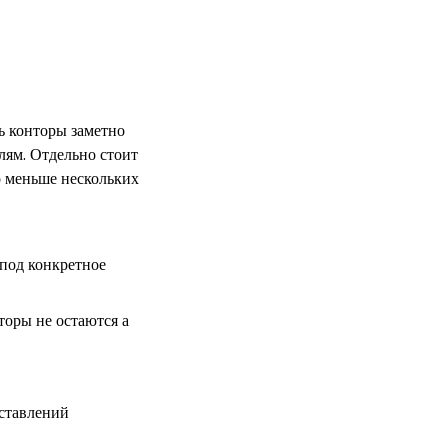
ь конторы заметно
ям. Отдельно стоит
о меньше нескольких
 под конкретное
торы не остаются а
оставлений