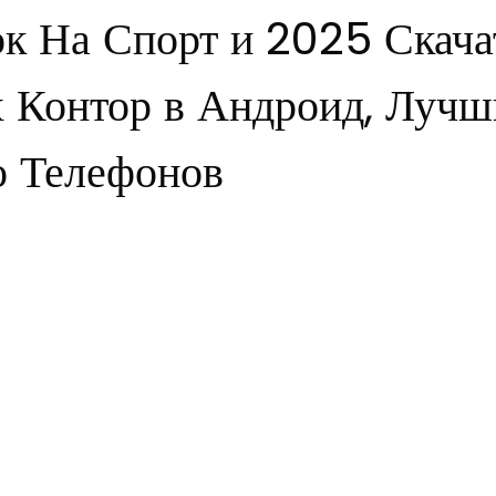
к На Спорт и 2025 Скача
 Контор в Андроид, Лучш
о Телефонов