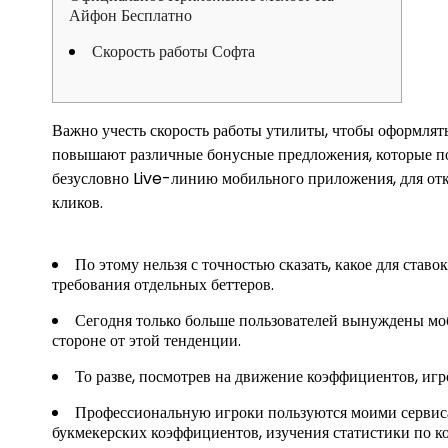
Айфон Бесплатно
Скорость работы Софта
Важно учесть скорость работы утилиты, чтобы оформлят
повышают различные бонусные предложения, которые по
безусловно Live-линию мобильного приложения, для от
кликов.
По этому нельзя с точностью сказать, какое для став
требования отдельных беттеров.
Сегодня только больше пользователей вынуждены моб
стороне от этой тенденции.
То разве, посмотрев на движение коэффициентов, иг
Профессиональную игроки пользуются моими сервисам
букмекерских коэффициентов, изучения статистики по к