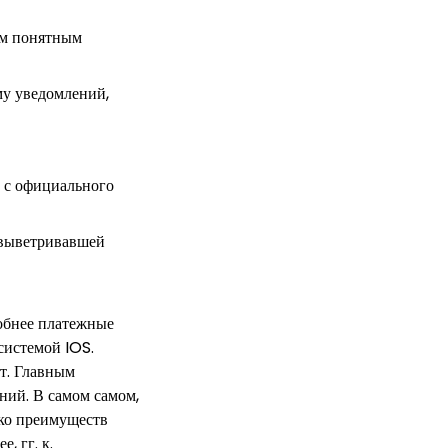
ом понятным
му уведомлений,
о с официального
 выветривавшей
добнее платежные
системой IOS.
рт. Главным
ний. В самом самом,
ько преимуществ
, гг. к.