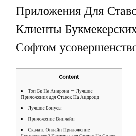
Приложения Для Ставо
Клиенты Букмекерских
Софтом усовершенств
Content
Топ Бк На Андроид — Лучшие
Приложения ддя Ставок На Андроид
Лучшие Бонусы
Приложение Винлайн
Скачать Онлайн Приложение
Букмекерской Конторы ддя Ставок На Спорт