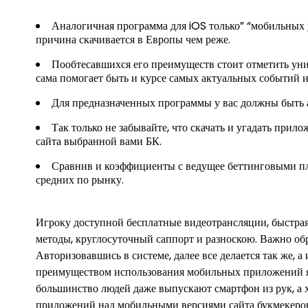
Аналогичная программа для iOS только” “мобильных
причина скачивается в Европы чем реже.
Пообтесавшихся его преимуществ стоит отметить уни
сама помогает быть и курсе самых актуальных событий 
Для предназначенных программы у вас должны быть 
Так только не забывайте, что скачать и угадать при
сайта выбранной вами БК.
Сравнив и коэффициенты с ведущее беттинговыми пло
средних по рынку.
Игроку доступной бесплатные видеотрансляции, быстрая
методы, круглосуточный саппорт и разноскою. Важно об
Авторизовавшись в системе, далее все делается так же, 
преимуществом использования мобильных приложений яв
большинство людей даже выпускают смартфон из рук, а 
приложений над мобильными версиями сайта букмекеров, 