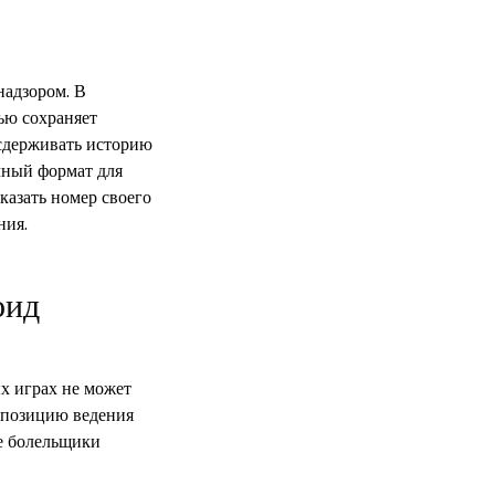
надзором. В
ью сохраняет
 сдерживать историю
чный формат для
казать номер своего
ния.
оид
ых играх не может
 позицию ведения
ее болельщики