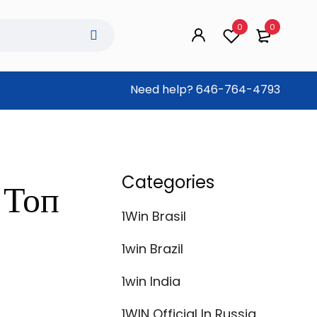
0
0
Need help?
646-764-4793
Categories
 Топ
1Win Brasil
1win Brazil
1win India
1WIN Official In Russia